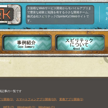
大規模なWebサービス開発からモバイルアプリま
で豊富な経験と知識を有する小さな開発チーム、
株式会社スピリテック(SpiriteK)のWebサイトで
す。
ndroid
]
稿記事の一覧です
プリ開発(1)
スマートフォンアプリ開発(10)
業務アプリ開発(1)
WEB (2)
Windows8 (1)
Windows (1)