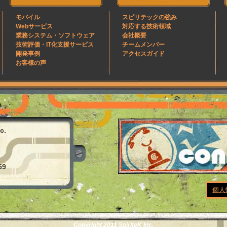
モバイル
スピリテックの強み
Webサービス
対応する技術領域
業務システム・ソフトウェア
会社概要
技術評価・IT化支援サービス
チームメンバー
開発事例
アクセスガイド
お客様の声
c.
59
個人
Copyright 2011 SpiriteK Inc.