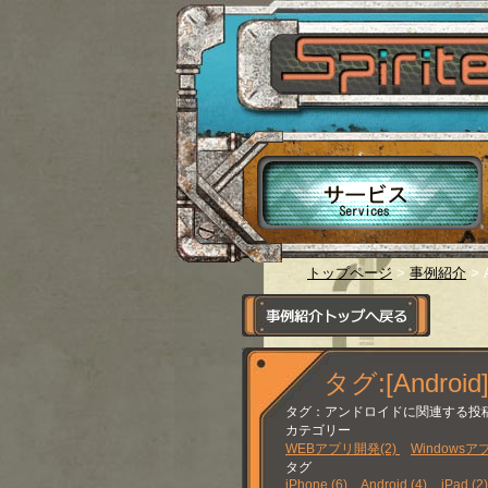
トップページ
>
事例紹介
> A
タグ:[Android
タグ：アンドロイドに関連する投
カテゴリー
WEBアプリ開発(2)
Windowsア
タグ
iPhone (6)
Android (4)
iPad (2)