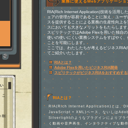
業務に使えるWebアプリケーショ
RIA(Rich Internet Application)
ェアの管理が容易であることに加え、ユーザ
スを提供することによる業務の生産性向上を
スにおいても大きなメリットをもたらします
スピリテックではAdobe Flexを用いた独
使いの使いにくい業務システムをすばやく、
ことを可能にします。
ここでは、わたしたちが考えるビジネスRIA
てご紹介いたします。
RIAとは？
Adobe Flexを用いたビジネスRIA開発
スピリテックがビジネスRIAをおすすめする
い
、こ
RIAとは？
RIA(Rich Internet Application)とは
JavaScript + XML)ベース、ないしはAdobe
ト削
Silverlightのようなプラグインにより
く動画や音声再生、インタラクティブな動