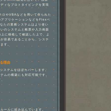
ーディなプロトタイピングを実現
でマクロやVBAなどを用いて作られた
bアプリケーションなどをFlexベ
あなたの業務システムはより使い
使いのシステムと帳票や入力画面
ex上に移植して確認した上で、よ
とが容易であることから、システ
きます。
する理由
務システムをほぼカバーします。
ステムの構築にも対応可能です。
て、
発ルールに組み込んでいます。