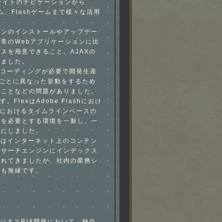
サイトのナビゲーションから
ム、Flashゲームまで様々な活用
ョンのインストールやアップデー
常のWebアプリケーションに比
スを用意できること、AJAXの
きました。
るコーディングが必要で開発生産
ザごとに異なった挙動をするため
ることなどの問題がありました。
。FlexはAdobe Flashにおけ
hにおけるタイムラインベースの
法を必要とする環境を一新し、一
能にしました。
イトはインターネット上のコンテン
、サーチエンジンにインデックス
られてきましたが、社内の業務シ
とも無縁です。
たビジネスRIA開発において、独自