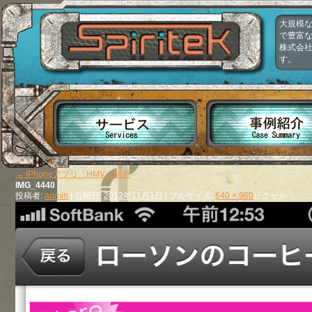
大規模な
で豊富
株式会社ス
す。
←
iPhoneアプリ『HMV』開発
IMG_4440
投稿者:
admin
|
公開日:
2012年11月1日
|
フルサイズ:
640 × 960
ピクセル