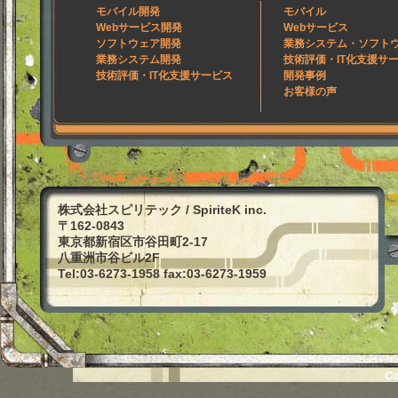
モバイル開発
モバイル
Webサービス開発
Webサービス
ソフトウェア開発
業務システム・ソフト
業務システム開発
技術評価・IT化支援サ
技術評価・IT化支援サービス
開発事例
お客様の声
株式会社スピリテック / SpiriteK inc.
〒162-0843
東京都新宿区市谷田町2-17
八重洲市谷ビル2F
Tel:03-6273-1958 fax:03-6273-1959
Co