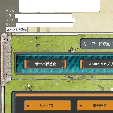
コメント
名前
*
メール
*
サイト
サーバ仮想化
Androidアプ